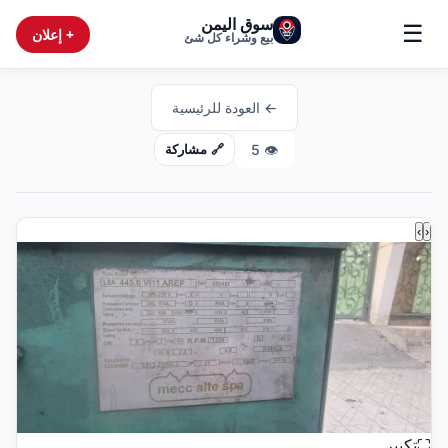
سوق اليمن
☰
+ إعلان
بيع وشراء كل شئ
← العودة للرئيسية
5
👁️
🔗 مشاركة
›
‹
⛶
تكبير