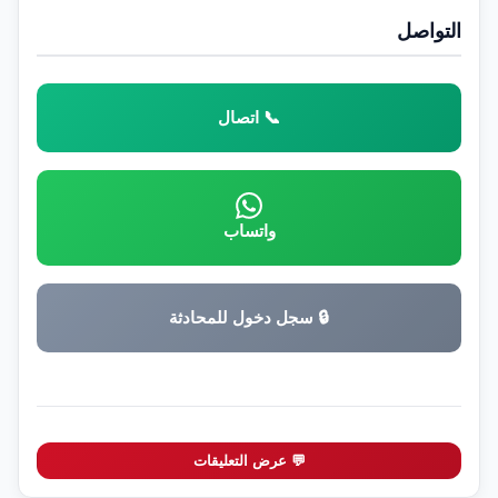
التواصل
📞 اتصال
واتساب
🔒 سجل دخول للمحادثة
💬 عرض التعليقات