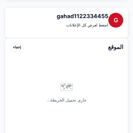
gahad1122334455
G
اضغط لعرض كل الإعلانات
الموقع
إخفاء
🗺️
جاري تحميل الخريطة...