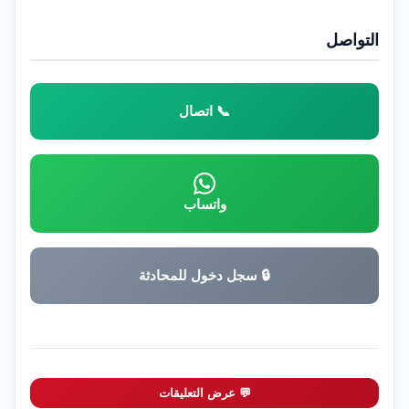
التواصل
📞 اتصال
واتساب
🔒 سجل دخول للمحادثة
💬 عرض التعليقات