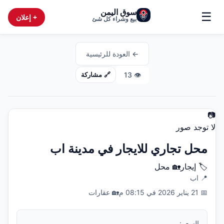
سوق اليمن
☰
+ إعلان
بيع وشراء كل شئ
← العودة للرئيسية
13
👁️
🔗 مشاركة
📷
لا توجد صور
محل تجاري للايجار في مدينة اب
🏷️
إيجار
🏡
محل
📍
اب
📅
21 يناير 2026 في 08:15 م
🏡
عقارات
السعر: