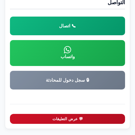
التواصل
📞 اتصال
واتساب
🔒 سجل دخول للمحادثة
💬 عرض التعليقات