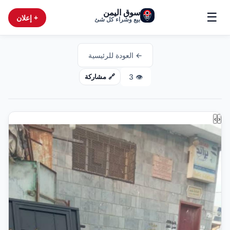
سوق اليمن
☰
+ إعلان
بيع وشراء كل شئ
← العودة للرئيسية
3
👁️
🔗 مشاركة
›
‹