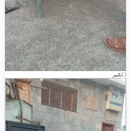
⛶
تكبير