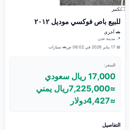
⛶
تكبير
للبيع باص فوكسي موديل ٢٠١٢
🚗
أخرى
📍
مدينة عدن
📅
17 يناير 2026 في 06:02 ص
🚗
سيارات
السعر:
17,000
ريال سعودي
≈
7,225,000
ريال يمني
≈
4,427
دولار
التفاصيل