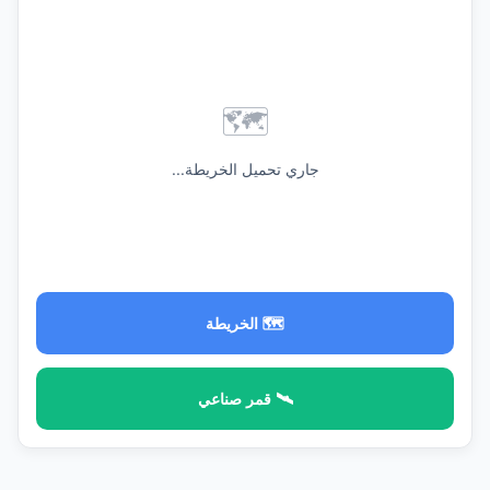
🗺️
جاري تحميل الخريطة...
🗺️ الخريطة
🛰️ قمر صناعي