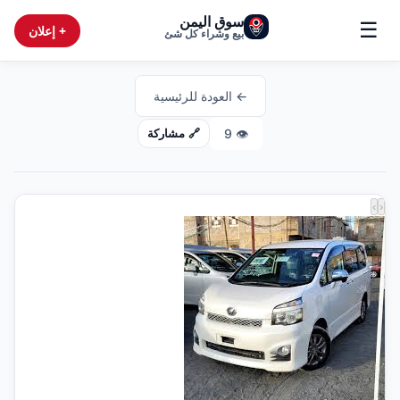
سوق اليمن
☰
+ إعلان
بيع وشراء كل شئ
← العودة للرئيسية
9
👁️
🔗 مشاركة
›
‹