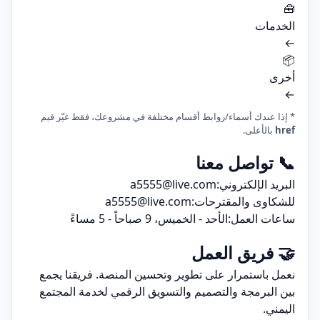
🧰
الخدمات
←
📦
أخرى
←
* إذا عندك أسماء/روابط أقسام مختلفة في مشروعك، فقط غيّر قيم
href
بالأعلى.
📞 تواصل معنا
البريد الإلكتروني:
a5555@live.com
للشكاوى والمقترحات:
a5555@live.com
ساعات العمل:
الأحد - الخميس، 9 صباحاً - 5 مساءً
🤝 فريق العمل
نعمل باستمرار على تطوير وتحسين المنصة. فريقنا يجمع
بين البرمجة والتصميم والتسويق الرقمي لخدمة المجتمع
اليمني.