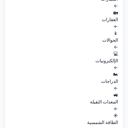
←
🏡
العقارات
←
📱
الجوالات
←
💻
الإلكترونيات
←
🏍️
الدراجات
←
🚜
المعدات الثقيلة
←
☀️
الطاقة الشمسية