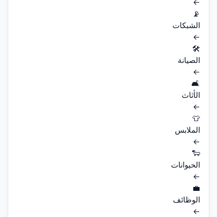
←
📡
الشبكات
←
🛠️
الصيانة
←
🛋️
الأثاث
←
👕
الملابس
←
🐑
الحيوانات
←
💼
الوظائف
←